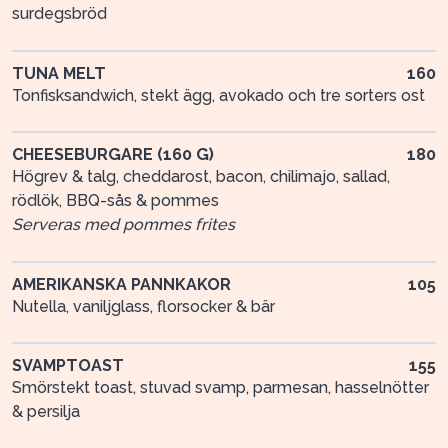
surdegsbröd
TUNA MELT
160
Tonfisksandwich, stekt ägg, avokado och tre sorters ost
CHEESEBURGARE (160 G)
180
Högrev & talg, cheddarost, bacon, chilimajo, sallad,
rödlök, BBQ-sås & pommes
Serveras med pommes frites
AMERIKANSKA PANNKAKOR
105
Nutella, vaniljglass, florsocker & bär
SVAMPTOAST
155
Smörstekt toast, stuvad svamp, parmesan, hasselnötter
& persilja