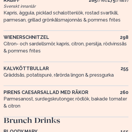
RÅBIFF
285
(
Hel
)
175
(
Halv
)
Svenskt innanlår
Kapris, äggula, picklad schalottenlök, rostad svartkål,
parmesan, grillad grönkålsmajonnäs & pommes frites
WIENERSCHNITZEL
298
Citron- och sardellsmör, kapris, citron, persilja, rödvinssås
& pommes frites
KALVKÖTTBULLAR
255
Gräddsås, potatispuré, rårörda lingon & pressgurka
PIRENS CAESARSALLAD MED RÄKOR
260
Parmesanost, surdegskrutonger, rödlök, bakade tomater
& citron
Brunch Drinks
BLOODY MARY
155