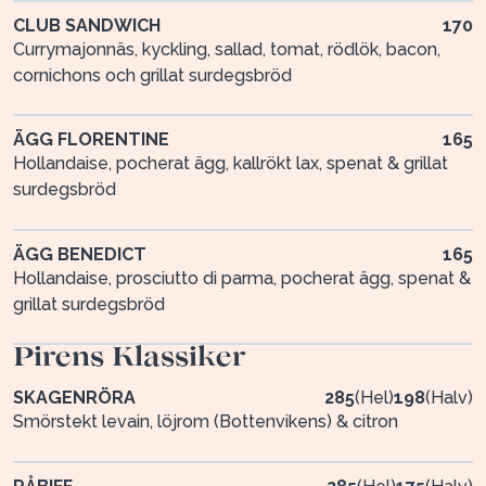
CLUB SANDWICH
170
Currymajonnäs, kyckling, sallad, tomat, rödlök, bacon,
cornichons och grillat surdegsbröd
ÄGG FLORENTINE
165
Hollandaise, pocherat ägg, kallrökt lax, spenat & grillat
surdegsbröd
ÄGG BENEDICT
165
Hollandaise, prosciutto di parma, pocherat ägg, spenat &
grillat surdegsbröd
Pirens Klassiker
SKAGENRÖRA
285
(
Hel
)
198
(
Halv
)
Smörstekt levain, löjrom (Bottenvikens) & citron