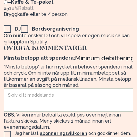
Kaffe & Te-paket
25
12
%
Rabatt
Bryggkaffe eller te / person
DJ
Bordsorganisering
Om ni inte önskar DJ och vill spela er egen musik så kan
ni koppla in Spotify.
ÖVRIGA KOMMENTARER
Minsta belopp att spendera:
"Minsta belopp" är hur mycket ni behöver spendera i mat
och dryck. Om ni inte når upp till minimumbeloppet så
tillkommer en avgift på mellanskillnaden. Minsta belopp
är baserat på säsong och månad.
OBS:
Vi kommer bekräfta exakt pris över mejl innan
faktura skickas. Meny skickas 1 månad innan ert
evenemangsdatum.
Jag har läst
abonneringsvillkoren
och godkänner dem.